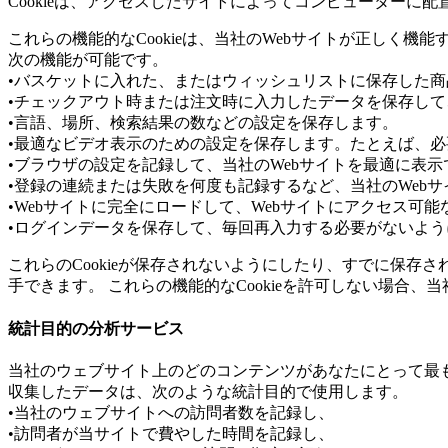
Cookieは、アクセスしたサイトによってコンピューター
これらの機能的なCookieは、当社のWebサイトが正しく機能
次の機能が可能です。
•バスケットに入れた、またはウィッシュリストに保存した
•チェックアウト時または注文時に入力したデータを保存し
•言語、場所、検索結果の数などの設定を保存します。
•最適なビデオ表示のための設定を保存します。たとえば、
•ブラウザの設定を記録して、当社のWebサイトを最適に表
•登録の連続または失敗を何度も記録するなど、当社のWeb
•Webサイトに完全にロードして、Webサイトにアクセス可
•ログインデータを保存して、毎回再入力する必要がないよう
これらのCookieが保存されないようにしたり、すでに保存
手できます。 これらの機能的なCookieを許可しない場合
統計目的の分析サービス
当社のウェブサイト上のどのコンテンツがあなたにとって最
収集したデータは、次のような統計目的で使用します。
•当社のウェブサイトへの訪問者数を記録し、
•訪問者が当サイトで費やした時間を記録し、