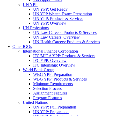
UN YPP
UN YPP: Get Ready
UN YPP Written Exam: Preparation
UN YPP: Products & Services
UN YPP: Overview
UN Professions
UN Law Careers: Products & Services
UN Law Careers: Overview
UN Health Careers: Products & Services
Other IGOs
International Finance Corporation
IFC/MIGA YPP: Products & Services
IFC YPP: Overview
IFC Internship: Overview
World Bank Group
WBG YPP: Preparation
WBG YPP: Products & Services
Minimum Requirements
Selection Process
Assignment Features
Program Features
United Nations
UN YPP: Full Preparation
UN YPP: Preparation