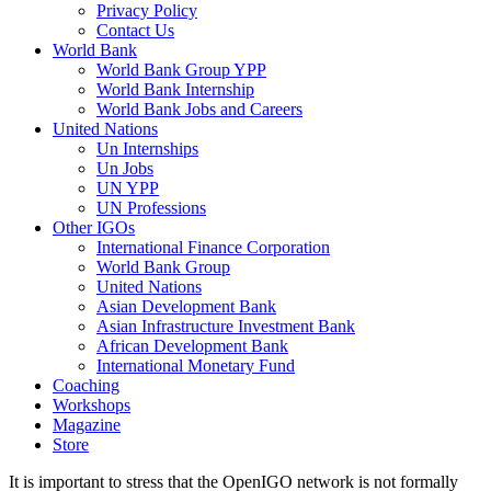
Privacy Policy
Contact Us
World Bank
World Bank Group YPP
World Bank Internship
World Bank Jobs and Careers
United Nations
Un Internships
Un Jobs
UN YPP
UN Professions
Other IGOs
International Finance Corporation
World Bank Group
United Nations
Asian Development Bank
Asian Infrastructure Investment Bank
African Development Bank
International Monetary Fund
Coaching
Workshops
Magazine
Store
It is important to stress that the OpenIGO network is not formally