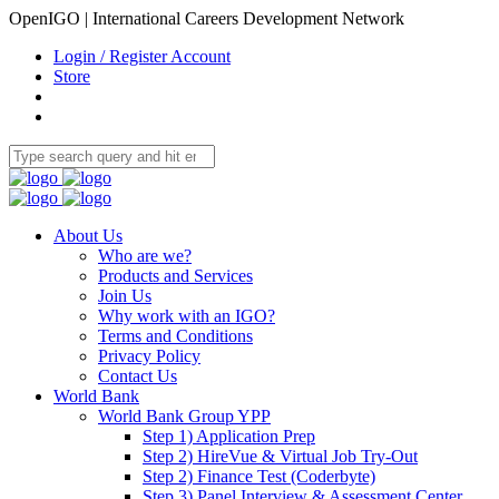
OpenIGO | International Careers Development Network
Login / Register Account
Store
About Us
Who are we?
Products and Services
Join Us
Why work with an IGO?
Terms and Conditions
Privacy Policy
Contact Us
World Bank
World Bank Group YPP
Step 1) Application Prep
Step 2) HireVue & Virtual Job Try-Out
Step 2) Finance Test (Coderbyte)
Step 3) Panel Interview & Assessment Center