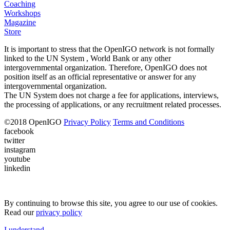
Coaching
Workshops
Magazine
Store
It is important to stress that the OpenIGO network is not formally
linked to the UN System , World Bank or any other
intergovernmental organization. Therefore, OpenIGO does not
position itself as an official representative or answer for any
intergovernmental organization.
The UN System does not charge a fee for applications, interviews,
the processing of applications, or any recruitment related processes.
©
2018
OpenIGO
Privacy Policy
Terms and Conditions
facebook
twitter
instagram
youtube
linkedin
By continuing to browse this site, you agree to our use of cookies.
Read our
privacy policy
I understand