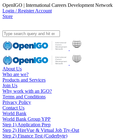
OpenIGO | International Careers Development Network
Login / Register Account
Store
About Us
Who are we?
Products and Services
Join Us
Why work with an IGO?
Terms and Conditions
Privacy Policy
Contact Us
World Bank
World Bank Group YPP
Step 1) Application Prep
Step 2) HireVue & Virtual Job Try-Out
Step 2) Finance Test (Coderbyte)