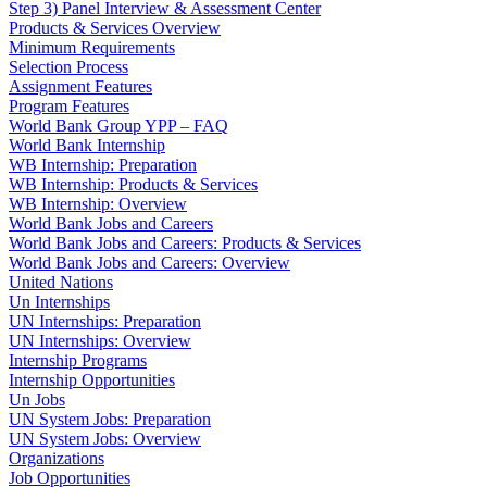
Step 3) Panel Interview & Assessment Center
Products & Services Overview
Minimum Requirements
Selection Process
Assignment Features
Program Features
World Bank Group YPP – FAQ
World Bank Internship
WB Internship: Preparation
WB Internship: Products & Services
WB Internship: Overview
World Bank Jobs and Careers
World Bank Jobs and Careers: Products & Services
World Bank Jobs and Careers: Overview
United Nations
Un Internships
UN Internships: Preparation
UN Internships: Overview
Internship Programs
Internship Opportunities
Un Jobs
UN System Jobs: Preparation
UN System Jobs: Overview
Organizations
Job Opportunities