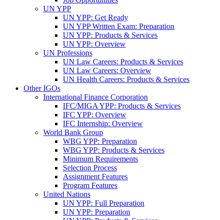
UN YPP
UN YPP: Get Ready
UN YPP Written Exam: Preparation
UN YPP: Products & Services
UN YPP: Overview
UN Professions
UN Law Careers: Products & Services
UN Law Careers: Overview
UN Health Careers: Products & Services
Other IGOs
International Finance Corporation
IFC/MIGA YPP: Products & Services
IFC YPP: Overview
IFC Internship: Overview
World Bank Group
WBG YPP: Preparation
WBG YPP: Products & Services
Minimum Requirements
Selection Process
Assignment Features
Program Features
United Nations
UN YPP: Full Preparation
UN YPP: Preparation