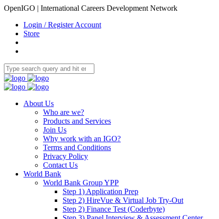
OpenIGO | International Careers Development Network
Login / Register Account
Store
About Us
Who are we?
Products and Services
Join Us
Why work with an IGO?
Terms and Conditions
Privacy Policy
Contact Us
World Bank
World Bank Group YPP
Step 1) Application Prep
Step 2) HireVue & Virtual Job Try-Out
Step 2) Finance Test (Coderbyte)
Step 3) Panel Interview & Assessment Center