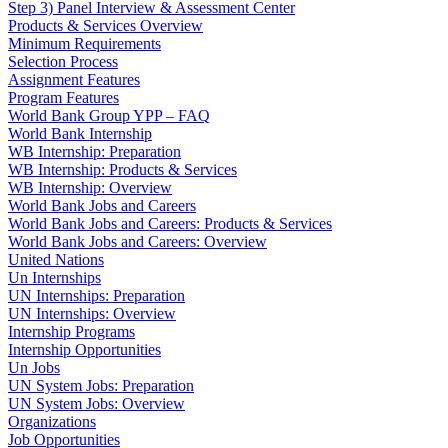
Step 3) Panel Interview & Assessment Center
Products & Services Overview
Minimum Requirements
Selection Process
Assignment Features
Program Features
World Bank Group YPP – FAQ
World Bank Internship
WB Internship: Preparation
WB Internship: Products & Services
WB Internship: Overview
World Bank Jobs and Careers
World Bank Jobs and Careers: Products & Services
World Bank Jobs and Careers: Overview
United Nations
Un Internships
UN Internships: Preparation
UN Internships: Overview
Internship Programs
Internship Opportunities
Un Jobs
UN System Jobs: Preparation
UN System Jobs: Overview
Organizations
Job Opportunities