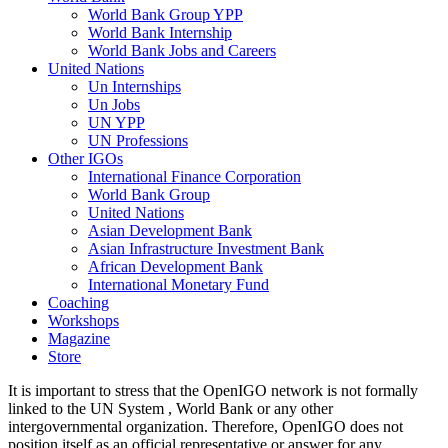
World Bank Group YPP
World Bank Internship
World Bank Jobs and Careers
United Nations
Un Internships
Un Jobs
UN YPP
UN Professions
Other IGOs
International Finance Corporation
World Bank Group
United Nations
Asian Development Bank
Asian Infrastructure Investment Bank
African Development Bank
International Monetary Fund
Coaching
Workshops
Magazine
Store
It is important to stress that the OpenIGO network is not formally
linked to the UN System , World Bank or any other
intergovernmental organization. Therefore, OpenIGO does not
position itself as an official representative or answer for any