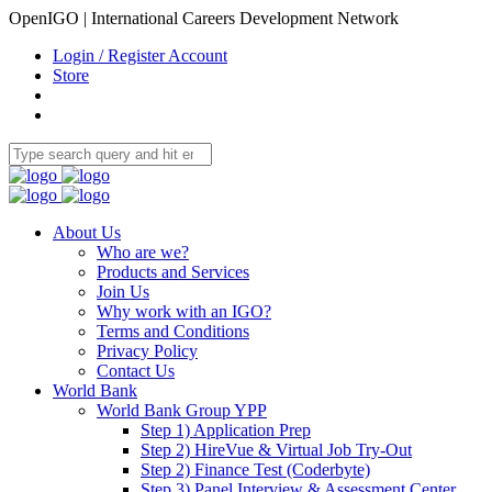
OpenIGO | International Careers Development Network
Login / Register Account
Store
About Us
Who are we?
Products and Services
Join Us
Why work with an IGO?
Terms and Conditions
Privacy Policy
Contact Us
World Bank
World Bank Group YPP
Step 1) Application Prep
Step 2) HireVue & Virtual Job Try-Out
Step 2) Finance Test (Coderbyte)
Step 3) Panel Interview & Assessment Center