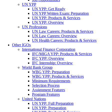
UN YPP
UN YPP: Get Ready
UN YPP Written Exam: Preparation
UN YPP: Products & Services
UN YPP: Overview
UN Professions
UN Law Careers: Products & Services
UN Law Careers: Overview
UN Health Careers: Products & Services
Other IGOs
International Finance Corporation
IFC/MIGA YPP: Products & Services
IFC YPP: Overview
IFC Internship: Overview
World Bank Group
WBG YPP: Preparation
WBG YPP: Products & Services
Minimum Requirements
Selection Process
Assignment Features
Program Features
United Nations
UN YPP: Full Preparation
UN YPP: Preparation